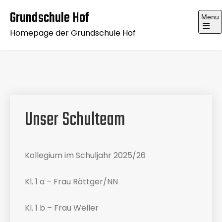
Skip
Grundschule Hof
Menu
to
Homepage der Grundschule Hof
content
Open
the
main
menu
Unser Schulteam
Kollegium im Schuljahr 2025/26
Kl. 1 a – Frau Röttger/NN
Kl. 1 b – Frau Weller